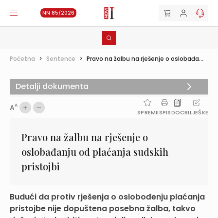
NN 85/2026
Početna
>
Sentence
>
Pravo na žalbu na rješenje o oslobađa...
Detalji dokumenta
A
A
SPREMI
ISPIS
DOC
BILJEŠKE
Pravo na žalbu na rješenje o
oslobađanju od plaćanja sudskih
pristojbi
Budući da protiv rješenja o oslobođenju plaćanja
pristojbe nije dopuštena posebna žalba, takvo