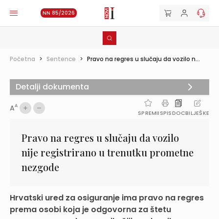
NN 85/2026
Početna
>
Sentence
>
Pravo na regres u slučaju da vozilo n...
Detalji dokumenta
A
A
SPREMI
ISPIS
DOC
BILJEŠKE
Pravo na regres u slučaju da vozilo
nije registrirano u trenutku prometne
nezgode
Hrvatski ured za osiguranje ima pravo na regres
prema osobi koja je odgovorna za štetu