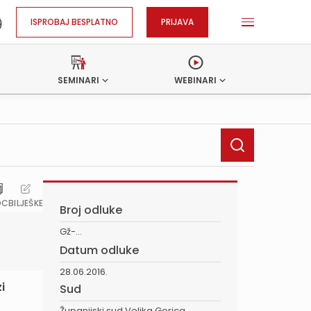
ISPROBAJ BESPLATNO
PRIJAVA
SEMINARI
WEBINARI
OC
BILJEŠKE
Broj odluke
Gž-...
Datum odluke
28.06.2016.
i
Sud
Županijski sud Velika Gorica