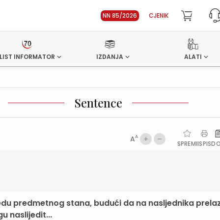
NN 85/2026
CJENIK
LIST INFORMATOR
IZDANJA
ALATI
Sentence
A
A
SPREMI
ISPIS
D
jedu predmetnog stana, budući da na nasljednika prelaz
 naslijedit...