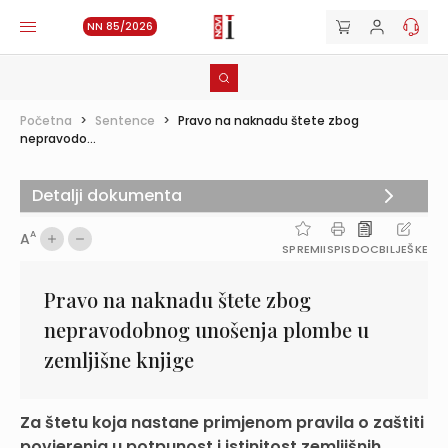
NN 85/2026
Početna
>
Sentence
>
Pravo na naknadu štete zbog
nepravodo...
Detalji dokumenta
A
A
SPREMI
ISPIS
DOC
BILJEŠKE
Pravo na naknadu štete zbog
nepravodobnog unošenja plombe u
zemljišne knjige
Za štetu koja nastane primjenom pravila o zaštiti
povjerenja u potpunost i istinitost zemljišnih