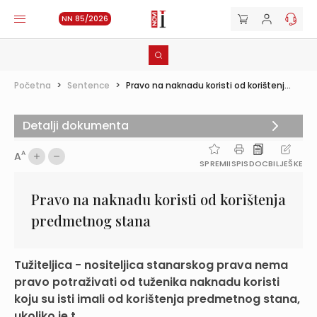
NN 85/2026
Početna
>
Sentence
>
Pravo na naknadu koristi od korištenj...
Detalji dokumenta
A
A
SPREMI
ISPIS
DOC
BILJEŠKE
Pravo na naknadu koristi od korištenja
predmetnog stana
Tužiteljica - nositeljica stanarskog prava nema
pravo potraživati od tuženika naknadu koristi
koju su isti imali od korištenja predmetnog stana,
ukoliko je t...