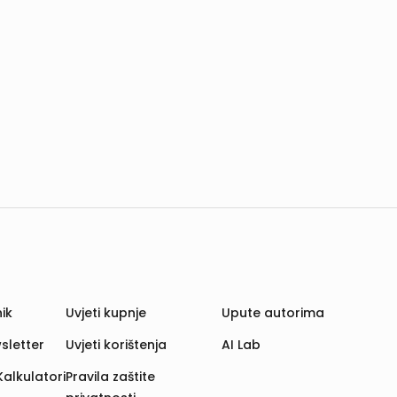
ik
Uvjeti kupnje
Upute autorima
sletter
Uvjeti korištenja
AI Lab
Kalkulatori
Pravila zaštite