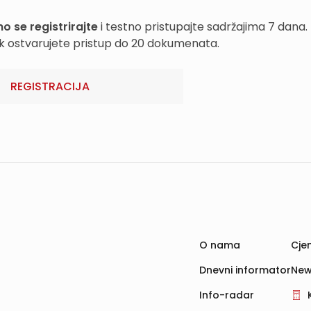
o se registrirajte
i testno pristupajte sadržajima 7 dana.
k ostvarujete pristup do 20 dokumenata.
REGISTRACIJA
O nama
Cjen
Dnevni informator
New
Info-radar