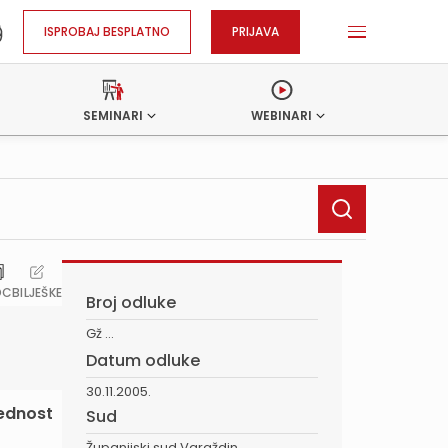
ISPROBAJ BESPLATNO
PRIJAVA
SEMINARI
WEBINARI
OC
BILJEŠKE
Broj odluke
Gž ...
Datum odluke
30.11.2005.
jednost
Sud
Županijski sud Varaždin