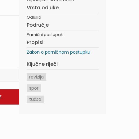
Vrsta odluke
Odluka
Područje
Parnični postupak
Propisi
Zakon o parničnom postupku
Ključne riječi
revizija
spor
tužba