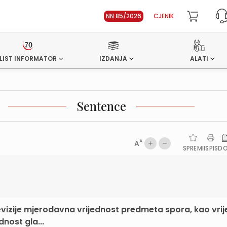
NN 85/2026
CJENIK
LIST INFORMATOR
IZDANJA
ALATI
Sentence
A
A
SPREMI
ISPIS
D
revizije mjerodavna vrijednost predmeta spora, kao vri
nost gla...