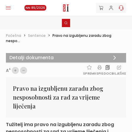
NN 85/2026
Početna
>
Sentence
>
Pravo na izgubljenu zaradu zbog
nespo...
Detalji dokumenta
A
A
SPREMI
ISPIS
DOC
BILJEŠKE
Pravo na izgubljenu zaradu zbog
nesposobnosti za rad za vrijeme
liječenja
Tužitelj ima pravo na izgubljenu zaradu zbog
nesposobnosti za rad za vrijeme liječenja i