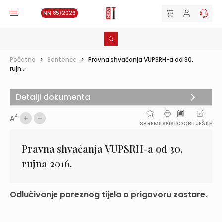
NN 85/2026
Početna
>
Sentence
>
Pravna shvaćanja VUPSRH-a od 30.
rujn...
Detalji dokumenta
A
A
SPREMI
ISPIS
DOC
BILJEŠKE
Pravna shvaćanja VUPSRH-a od 30.
rujna 2016.
Odlučivanje poreznog tijela o prigovoru zastare.