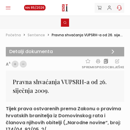
NN 85/2026
Početna
>
Sentence
>
Pravna shvaćanja VUPSRH-a od 26. sije...
Detalji dokumenta
A
A
SPREMI
ISPIS
DOC
BILJEŠKE
Pravna shvaćanja VUPSRH-a od 26.
siječnja 2009.
Tijek prava ostvarenih prema Zakonu o pravima
hrvatskih branitelja iz Domovinskog rata i
članova njihovih obitelji („Narodne novine“, broj:
174/04, 92/05, 2/...