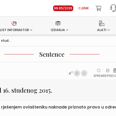
NN 85/2026
CJENIK
LIST INFORMATOR
IZDANJA
ALATI
stud...
Sentence
A
A
SPREMI
ISPIS
D
16. studenog 2015.
m rješenjem ovlašteniku naknade priznato pravo u od