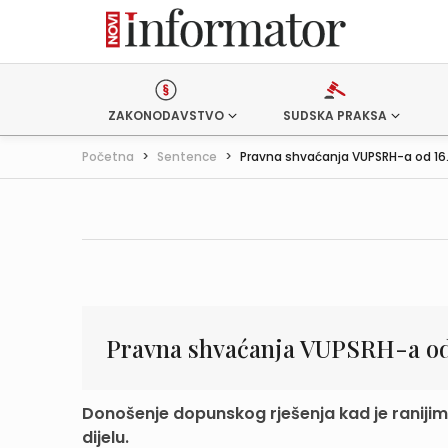
ZAKONODAVSTVO
SUDSKA PRAKSA
Početna
>
Sentence
>
Pravna shvaćanja VUPSRH-a od 16. 
Pravna shvaćanja VUPSRH-a od 
Donošenje dopunskog rješenja kad je raniji
dijelu.