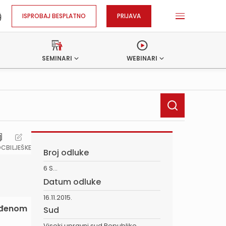
ISPROBAJ BESPLATNO
PRIJAVA
SEMINARI
WEBINARI
OC
BILJEŠKE
Broj odluke
6 S...
Datum odluke
16.11.2015.
ređenom
Sud
Visoki upravni sud Republike