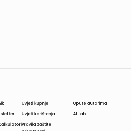
ik
Uvjeti kupnje
Upute autorima
sletter
Uvjeti korištenja
AI Lab
Kalkulatori
Pravila zaštite