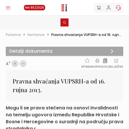
NN 85/2026
Početna
>
Sentence
>
Pravna shvaćanja VUPSRH-a od 16. rujn...
Detalji dokumenta
A
A
SPREMI
ISPIS
DOC
BILJEŠKE
Pravna shvaćanja VUPSRH-a od 16.
rujna 2013.
Mogu li se prava stečena na osnovi invalidnosti
na temelju ugovora između Republike Hrvatske i
Bosne i Hercegovine o suradnji na području prava
stradalnika r...