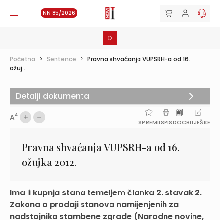
NN 85/2026
Početna
>
Sentence
>
Pravna shvaćanja VUPSRH-a od 16.
ožuj...
Detalji dokumenta
A
A
SPREMI
ISPIS
DOC
BILJEŠKE
Pravna shvaćanja VUPSRH-a od 16.
ožujka 2012.
Ima li kupnja stana temeljem članka 2. stavak 2.
Zakona o prodaji stanova namijenjenih za
nadstojnika stambene zgrade (Narodne novine,