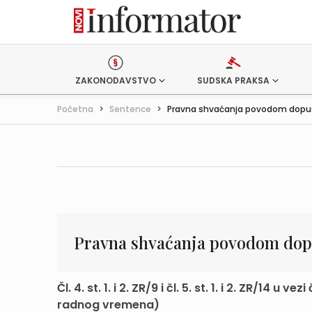
ZAKONODAVSTVO
SUDSKA PRAKSA
Početna
>
Sentence
>
Pravna shvaćanja povodom dopušt
Pravna shvaćanja povodom dopu
Čl. 4. st. 1. i 2. ZR/9 i čl. 5. st. 1. i 2. ZR/14 
radnog vremena)