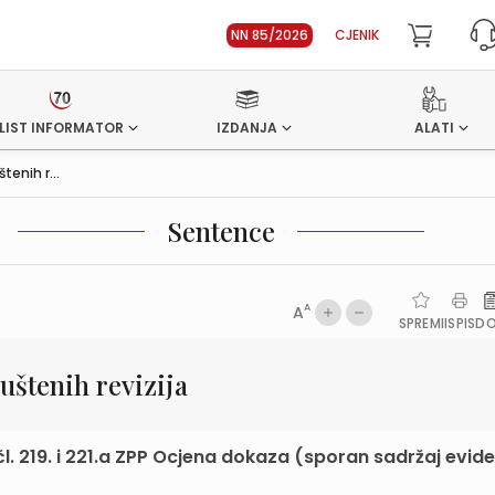
NN 85/2026
CJENIK
LIST INFORMATOR
IZDANJA
ALATI
enih r...
Sentence
A
A
SPREMI
ISPIS
D
štenih revizija
u vezi čl. 219. i 221.a ZPP Ocjena dokaza (sporan sadržaj evid