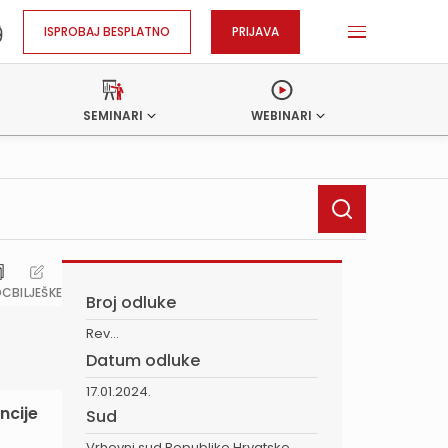
ISPROBAJ BESPLATNO
PRIJAVA
SEMINARI
WEBINARI
OC
BILJEŠKE
Broj odluke
Rev...
Datum odluke
17.01.2024.
encije
Sud
Vrhovni sud Republike Hrvatske