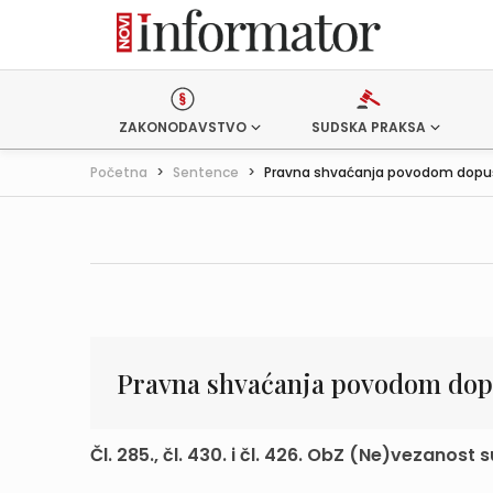
ZAKONODAVSTVO
SUDSKA PRAKSA
Početna
>
Sentence
>
Pravna shvaćanja povodom dopušt
Pravna shvaćanja povodom dopu
Čl. 285., čl. 430. i čl. 426. ObZ (Ne)vezano