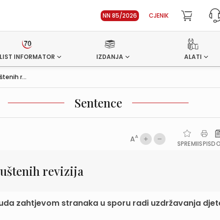
NN 85/2026
CJENIK
LIST INFORMATOR
IZDANJA
ALATI
enih r...
Sentence
A
A
SPREMI
ISPIS
D
štenih revizija
st suda zahtjevom stranaka u sporu radi uzdržavanja dje