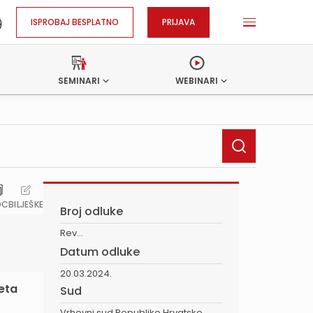
ISPROBAJ BESPLATNO
PRIJAVA
SEMINARI
WEBINARI
OC
BILJEŠKE
Broj odluke
Rev...
Datum odluke
20.03.2024.
teta
Sud
Vrhovni sud Republike Hrvatske