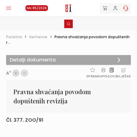
NN 85/2026
Početna
>
Sentence
>
Pravna shvaćanja povodom dopuštenih
r...
Detalji dokumenta
A
A
SPREMI
ISPIS
DOC
BILJEŠKE
Pravna shvaćanja povodom
dopuštenih revizija
Čl. 377. ZOO/91