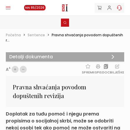
NN 85/2026
Početna
>
Sentence
>
Pravna shvaćanja povodom dopuštenih
r...
Detalji dokumenta
A
A
SPREMI
ISPIS
DOC
BILJEŠKE
Pravna shvaćanja povodom
dopuštenih revizija
Doplatak za tuđu pomoć i njegu prema
propisima o socijalnoj skrbi, može se odobriti
nekoj osobi tek ako pomoć ne može ostvariti na