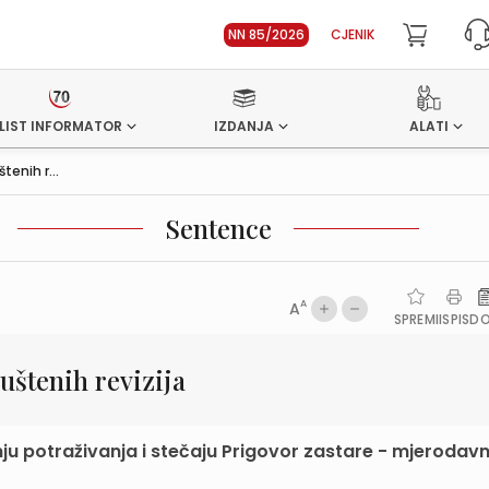
NN 85/2026
CJENIK
LIST INFORMATOR
IZDANJA
ALATI
enih r...
Sentence
A
A
SPREMI
ISPIS
D
štenih revizija
vanju potraživanja i stečaju Prigovor zastare - mjerodav