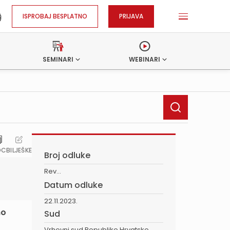
ISPROBAJ BESPLATNO
PRIJAVA
SEMINARI
WEBINARI
OC
BILJEŠKE
Broj odluke
Rev...
Datum odluke
22.11.2023.
no
Sud
Vrhovni sud Republike Hrvatske