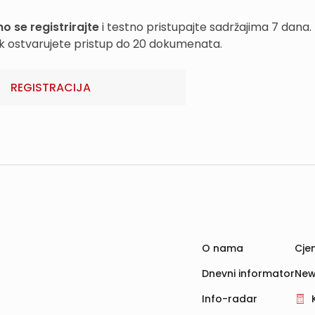
o se registrirajte
i testno pristupajte sadržajima 7 dana.
k ostvarujete pristup do 20 dokumenata.
REGISTRACIJA
O nama
Cjen
Dnevni informator
New
Info-radar