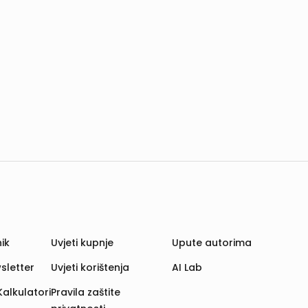
ik
Uvjeti kupnje
Upute autorima
sletter
Uvjeti korištenja
AI Lab
Kalkulatori
Pravila zaštite