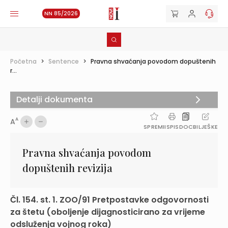
NN 85/2026
Početna
>
Sentence
>
Pravna shvaćanja povodom dopuštenih
r...
Detalji dokumenta
A
A
SPREMI
ISPIS
DOC
BILJEŠKE
Pravna shvaćanja povodom
dopuštenih revizija
Čl. 154. st. 1. ZOO/91 Pretpostavke odgovornosti
za štetu (oboljenje dijagnosticirano za vrijeme
odsluženja vojnog roka)