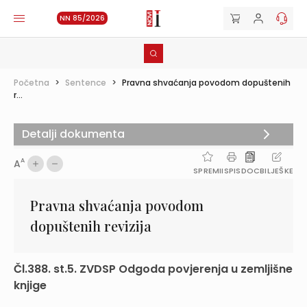
NN 85/2026
Početna
>
Sentence
>
Pravna shvaćanja povodom dopuštenih
r...
Detalji dokumenta
A
A
SPREMI
ISPIS
DOC
BILJEŠKE
Pravna shvaćanja povodom
dopuštenih revizija
Čl.388. st.5. ZVDSP Odgoda povjerenja u zemljišne
knjige