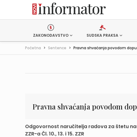
ZAKONODAVSTVO
SUDSKA PRAKSA
Početna
>
Sentence
>
Pravna shvaćanja povodom dopušt
Pravna shvaćanja povodom dopu
Odgovornost naručitelja radova za štetu nas
ZZR-a Čl. 10., 13. i 15. ZZR