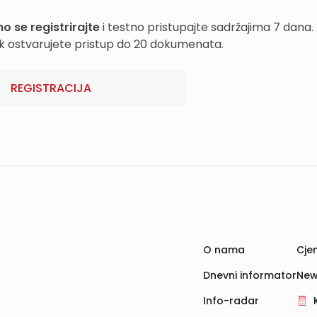
o se registrirajte
i testno pristupajte sadržajima 7 dana.
k ostvarujete pristup do 20 dokumenata.
REGISTRACIJA
O nama
Cjen
Dnevni informator
New
Info-radar