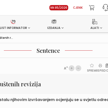
NN 85/2026
CJENIK
LIST INFORMATOR
IZDANJA
ALATI
enih r...
Sentence
A
A
SPREMI
ISPIS
D
štenih revizija
talu njihovim izvršavanjem ocjenjuju se u svjetlu odre