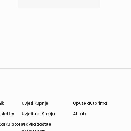
ik
Uvjeti kupnje
Upute autorima
sletter
Uvjeti korištenja
AI Lab
Kalkulatori
Pravila zaštite