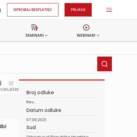
ISPROBAJ BESPLATNO
PRIJAVA
SEMINARI
WEBINARI
OC
BILJEŠKE
Broj odluke
Rev...
Datum odluke
07.09.2021.
dbi
Sud
Vrhovni sud Republike Hrvatske