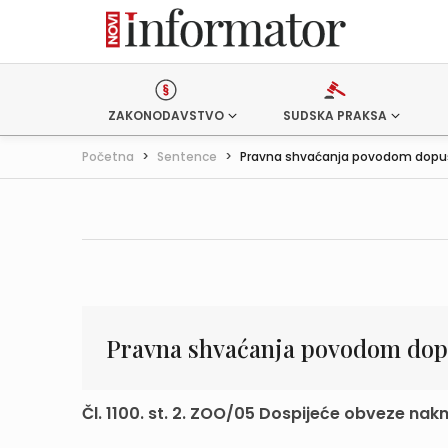
ZAKONODAVSTVO
SUDSKA PRAKSA
Početna
>
Sentence
>
Pravna shvaćanja povodom dopušt
Pravna shvaćanja povodom dopu
Čl. 1100. st. 2. ZOO/05 Dospijeće obveze nakna