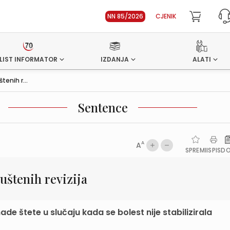
NN 85/2026
CJENIK
LIST INFORMATOR
IZDANJA
ALATI
enih r...
Sentence
A
A
SPREMI
ISPIS
D
štenih revizija
de štete u slučaju kada se bolest nije stabilizirala