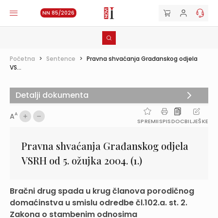
NN 85/2026
Početna
>
Sentence
>
Pravna shvaćanja Građanskog odjela
VS...
Detalji dokumenta
A
A
SPREMI
ISPIS
DOC
BILJEŠKE
Pravna shvaćanja Građanskog odjela
VSRH od 5. ožujka 2004. (1.)
Bračni drug spada u krug članova porodičnog
domaćinstva u smislu odredbe čl.102.a. st. 2.
Zakona o stambenim odnosima