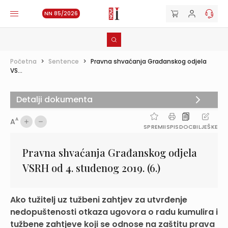
NN 85/2026
Početna
>
Sentence
>
Pravna shvaćanja Građanskog odjela
VS...
Detalji dokumenta
A
A
SPREMI
ISPIS
DOC
BILJEŠKE
Pravna shvaćanja Građanskog odjela
VSRH od 4. studenog 2019. (6.)
Ako tužitelj uz tužbeni zahtjev za utvrđenje
nedopuštenosti otkaza ugovora o radu kumulira i
tužbene zahtjeve koji se odnose na zaštitu prava