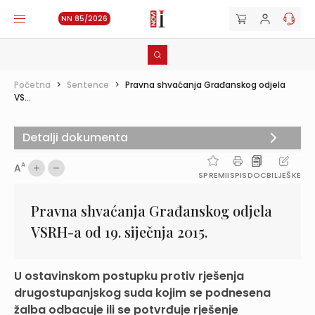
NN 85/2026
Početna
>
Sentence
>
Pravna shvaćanja Građanskog odjela
VS...
Detalji dokumenta
A
A
SPREMI
ISPIS
DOC
BILJEŠKE
Pravna shvaćanja Građanskog odjela
VSRH-a od 19. siječnja 2015.
U ostavinskom postupku protiv rješenja
drugostupanjskog suda kojim se podnesena
žalba odbacuje ili se potvrđuje rješenje