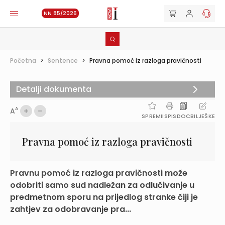
NN 85/2026
Početna
>
Sentence
>
Pravna pomoć iz razloga pravičnosti
Detalji dokumenta
A
A
SPREMI
ISPIS
DOC
BILJEŠKE
Pravna pomoć iz razloga pravičnosti
Pravnu pomoć iz razloga pravičnosti može
odobriti samo sud nadležan za odlučivanje u
predmetnom sporu na prijedlog stranke čiji je
zahtjev za odobravanje pra...