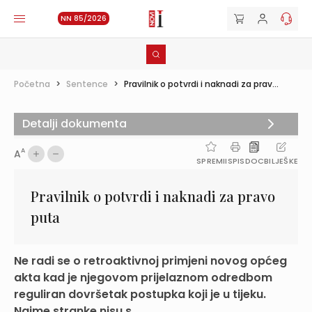
NN 85/2026
Početna
>
Sentence
>
Pravilnik o potvrdi i naknadi za prav...
Detalji dokumenta
A
A
SPREMI
ISPIS
DOC
BILJEŠKE
Pravilnik o potvrdi i naknadi za pravo
puta
Ne radi se o retroaktivnoj primjeni novog općeg
akta kad je njegovom prijelaznom odredbom
reguliran dovršetak postupka koji je u tijeku.
Naime stranke nisu s...