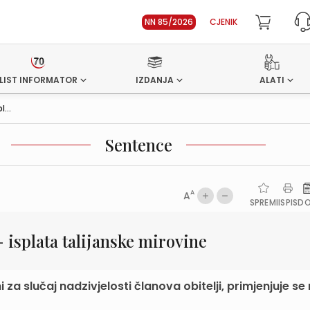
NN 85/2026
CJENIK
LIST INFORMATOR
IZDANJA
ALATI
...
Sentence
A
A
SPREMI
ISPIS
D
 isplata talijanske mirovine
 za slučaj nadzivjelosti članova obitelji, primjenjuje se