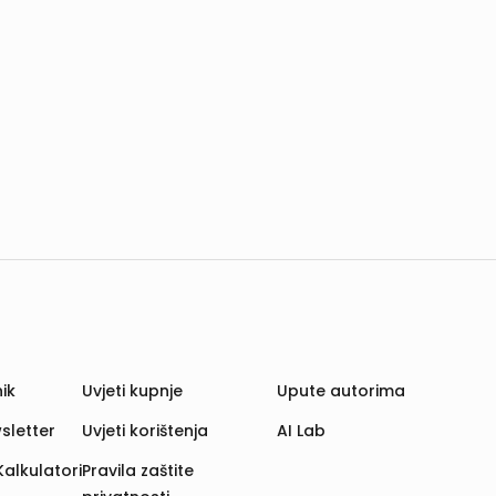
ik
Uvjeti kupnje
Upute autorima
sletter
Uvjeti korištenja
AI Lab
Kalkulatori
Pravila zaštite