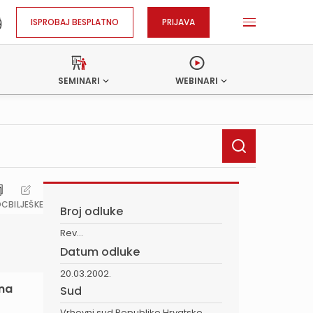
ISPROBAJ BESPLATNO
PRIJAVA
SEMINARI
WEBINARI
OC
BILJEŠKE
Broj odluke
Rev...
Datum odluke
20.03.2002.
 na
Sud
Vrhovni sud Republike Hrvatske