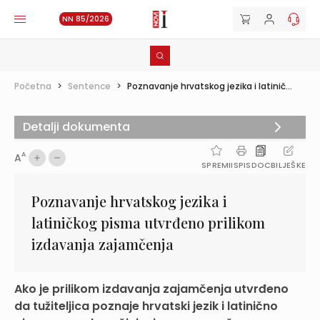
NN 85/2026
Početna
>
Sentence
>
Poznavanje hrvatskog jezika i latinič...
Detalji dokumenta
A
A
SPREMI
ISPIS
DOC
BILJEŠKE
Poznavanje hrvatskog jezika i
latiničkog pisma utvrđeno prilikom
izdavanja zajamčenja
Ako je prilikom izdavanja zajamčenja utvrđeno
da tužiteljica poznaje hrvatski jezik i latinično