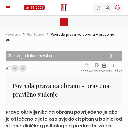
NN 85/2026
Početna
>
Sentence
>
Povreda prava na obranu – pravo na
pr...
Detalji dokumenta
A
A
SPREMI
ISPIS
DOC
BILJEŠKE
Povreda prava na obranu – pravo na
pravično suđenje
Pravo okrivljenika na obranu povrijeđeno je ako
je oštećeno dijete kao svjedok ispitan u bolnici od
strane kliničkog psihologa a predmetni zapis