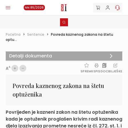
NN 85/2026
Početna
>
Sentence
>
Povreda kaznenog zakona na štetu
optu...
Detalji dokumenta
A
A
SPREMI
ISPIS
DOC
BILJEŠKE
Povreda kaznenog zakona na štetu
optuženika
Povrijeđen je kazneni zakon na štetu optuženika
kada je optuženik proglašen krivim radi kaznenog
djela izazivanja prometne nesreće iz čl. 272. st. 1. i