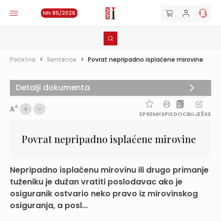
NN 85/2026
Početna
>
Sentence
>
Povrat nepripadno isplaćene mirovine
Detalji dokumenta
A
A
SPREMI
ISPIS
DOC
BILJEŠKE
Povrat nepripadno isplaćene mirovine
Nepripadno isplaćenu mirovinu ili drugo primanje
tuženiku je dužan vratiti poslodavac ako je
osiguranik ostvario neko pravo iz mirovinskog
osiguranja, a posl...