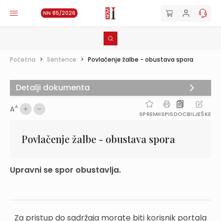
NN 85/2026
Početna
>
Sentence
>
Povlačenje žalbe - obustava spora
Detalji dokumenta
A
A
SPREMI
ISPIS
DOC
BILJEŠKE
Povlačenje žalbe - obustava spora
Upravni se spor obustavlja.
Za pristup do sadržaja morate biti korisnik portala