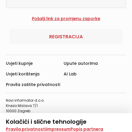
REGISTRACIJA
Uvjeti kupnje
Upute autorima
Uvjeti korištenja
AI Lab
Pravila zaštite privatnosti
Novi informator d.o.o.
Kneza Mislava 7/1
10000 Zagreb
Telefon: 01/4555-454
Kolačići i slične tehnologije
Telefaks: 01/4612-553
info@informator.hr
Na našoj web stranici koristimo kolačiće i slične
Pravila privatnosti
Impressum
Popis partnera