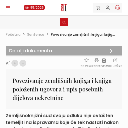
NN 85/2026
Početna
>
Sentence
>
Povezivanje zemljišnih knjiga i knjig...
Detalji dokumenta
A
A
SPREMI
ISPIS
DOC
BILJEŠKE
Povezivanje zemljišnih knjiga i knjiga
položenih ugovora i upis posebnih
dijelova nekretnine
Zemljišnoknjižni sud svoju odluku nije ovlašten
temeljiti na ispravama koje će tek nastati nakon