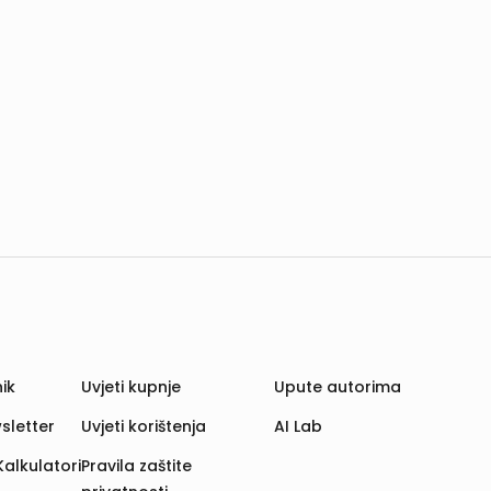
ik
Uvjeti kupnje
Upute autorima
sletter
Uvjeti korištenja
AI Lab
Kalkulatori
Pravila zaštite