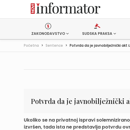
ZAKONODAVSTVO
SUDSKA PRAKSA
Početna
>
Sentence
>
Potvrda da je javnobilježnički akt iz
Potvrda da je javnobilježnički a
Ukoliko se na privatnoj ispravi solemniziranoj
izvršen, tada ista ne predstavlja potvrdu ovrš