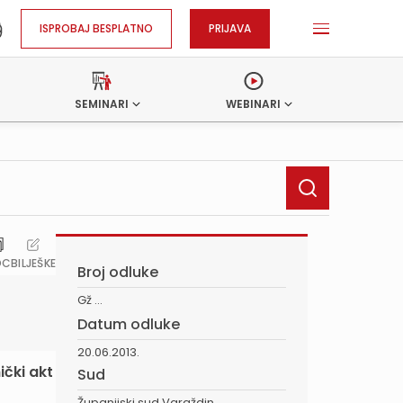
ISPROBAJ BESPLATNO
PRIJAVA
SEMINARI
WEBINARI
OC
BILJEŠKE
Broj odluke
Gž ...
Datum odluke
20.06.2013.
ički akt
Sud
Županijski sud Varaždin