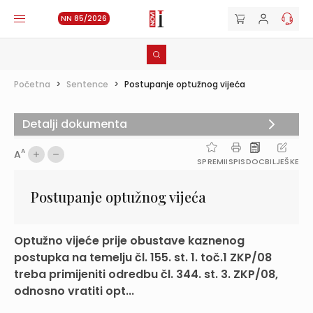
NN 85/2026
Početna
>
Sentence
>
Postupanje optužnog vijeća
Detalji dokumenta
A
A
SPREMI
ISPIS
DOC
BILJEŠKE
Postupanje optužnog vijeća
Optužno vijeće prije obustave kaznenog
postupka na temelju čl. 155. st. 1. toč.1 ZKP/08
treba primijeniti odredbu čl. 344. st. 3. ZKP/08,
odnosno vratiti opt...