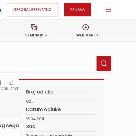
ISPROBAJ BESPLATNO
PRIJAVA
SEMINARI
WEBINARI
OC
BILJEŠKE
Broj odluke
Gž ...
Datum odluke
15.04.2011.
bog čega
Sud
Županijski sud Varaždin