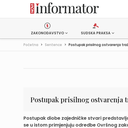
ZAKONODAVSTVO
SUDSKA PRAKSA
Početna
>
Sentence
>
Postupak prisilnog ostvarenja tra
Postupak prisilnog ostvarenja 
Postupak diobe zajedničke stvari predstavlj
se u istom primjenjuju odredbe Ovršnog zako