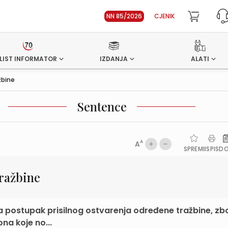
NN 85/2026
CJENIK
LIST INFORMATOR
IZDANJA
ALATI
žbine
Sentence
A
A
SPREMI
ISPIS
D
tražbine
a postupak prisilnog ostvarenja određene tražbine, z
na koje no...