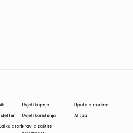
ik
Uvjeti kupnje
Upute autorima
sletter
Uvjeti korištenja
AI Lab
Kalkulatori
Pravila zaštite