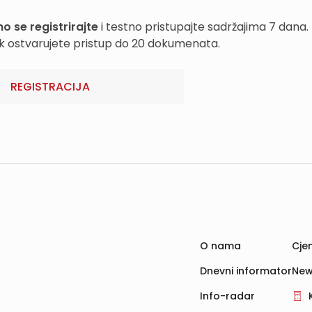
o se registrirajte
i testno pristupajte sadržajima 7 dana.
k ostvarujete pristup do 20 dokumenata.
REGISTRACIJA
O nama
Cjen
Dnevni informator
New
Info-radar