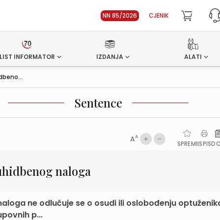
NN 85/2026
CJENIK
LIST INFORMATOR
IZDANJA
ALATI
dbeno...
Sentence
A
A
SPREMI
ISPIS
D
uhidbenog naloga
loga ne odlučuje se o osudi ili oslobođenju optuženik
povnih p...