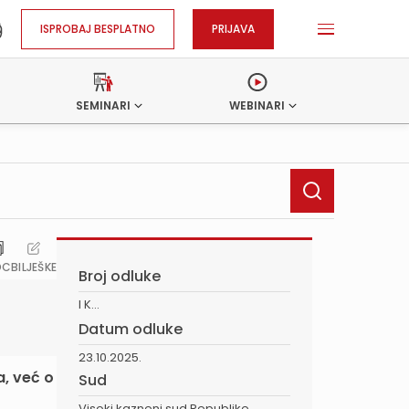
ISPROBAJ BESPLATNO
PRIJAVA
SEMINARI
WEBINARI
OC
BILJEŠKE
Broj odluke
I K...
Datum odluke
23.10.2025.
a, već o
Sud
Visoki kazneni sud Republike