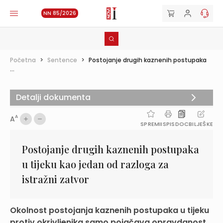
NN 85/2026
Početna
>
Sentence
>
Postojanje drugih kaznenih postupaka
...
Detalji dokumenta
A
A
SPREMI
ISPIS
DOC
BILJEŠKE
Postojanje drugih kaznenih postupaka
u tijeku kao jedan od razloga za
istražni zatvor
Okolnost postojanja kaznenih postupaka u tijeku
protiv okrivljenika samo pojačava opravdanost