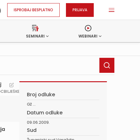
ISPROBAJ BESPLATNO
PRIJAVA
SEMINARI
WEBINARI
OC
BILJEŠKE
Broj odluke
Gž ...
Datum odluke
09.06.2009.
ja
Sud
Županijski sud Varaždin