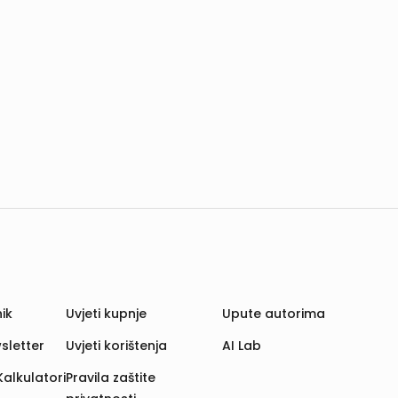
ik
Uvjeti kupnje
Upute autorima
sletter
Uvjeti korištenja
AI Lab
Kalkulatori
Pravila zaštite