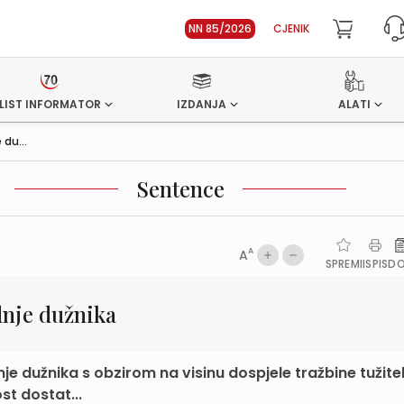
NN 85/2026
CJENIK
LIST INFORMATOR
IZDANJA
ALATI
 du...
Sentence
A
A
SPREMI
ISPIS
D
dnje dužnika
je dužnika s obzirom na visinu dospjele tražbine tužitel
st dostat...