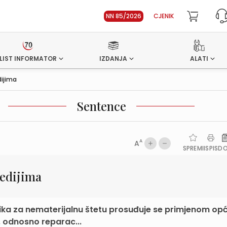
NN 85/2026
CJENIK
LIST INFORMATOR
IZDANJA
ALATI
dijima
Sentence
A
A
SPREMI
ISPIS
D
medijima
ka za nematerijalnu štetu prosuđuje se primjenom opć
, odnosno reparac...