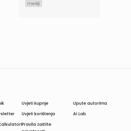
mediji
ik
Uvjeti kupnje
Upute autorima
sletter
Uvjeti korištenja
AI Lab
Kalkulatori
Pravila zaštite