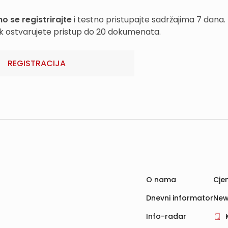
o se registrirajte
i testno pristupajte sadržajima 7 dana.
k ostvarujete pristup do 20 dokumenata.
REGISTRACIJA
O nama
Cjen
Dnevni informator
New
Info-radar