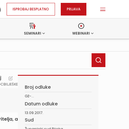
ISPROBAJ BESPLATNO
PRIJAVA
SEMINARI
WEBINARI
OC
BILJEŠKE
Broj odluke
Gž-...
Datum odluke
13.09.2017.
telja, a
Sud
Županijski sud Rijeka