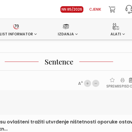
NN 85/2026
CJENIK
LIST INFORMATOR
IZDANJA
ALATI
Sentence
A
A
SPREMI
ISPIS
D
 su ovlašteni tražiti utvrđenje ništetnosti oporuke ostavi
n...