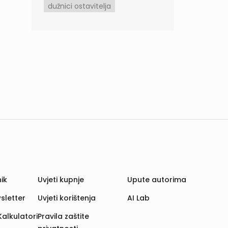
dužnici ostavitelja
ik
Uvjeti kupnje
Upute autorima
sletter
Uvjeti korištenja
AI Lab
Kalkulatori
Pravila zaštite