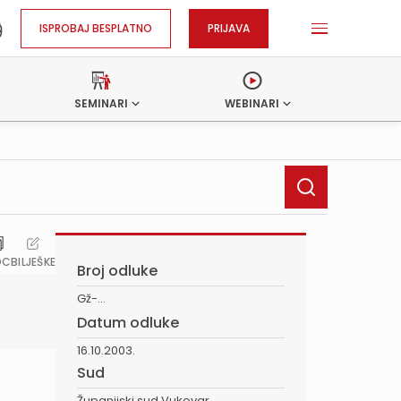
ISPROBAJ BESPLATNO
PRIJAVA
SEMINARI
WEBINARI
OC
BILJEŠKE
Broj odluke
Gž-...
Datum odluke
16.10.2003.
Sud
Županijski sud Vukovar