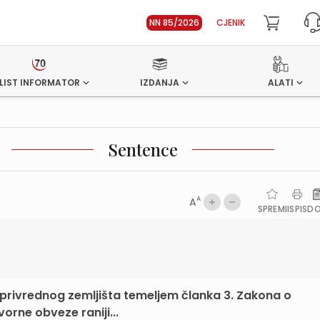
NN 85/2026
CJENIK
LIST INFORMATOR
IZDANJA
ALATI
Sentence
A
A
SPREMI
ISPIS
D
joprivrednog zemljišta temeljem članka 3. Zakona o
orne obveze raniji...