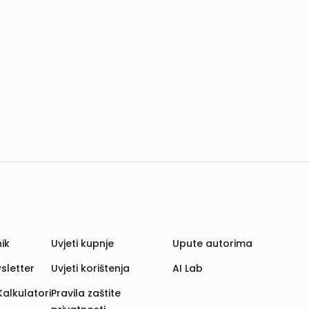
ik
Uvjeti kupnje
Upute autorima
sletter
Uvjeti korištenja
AI Lab
Kalkulatori
Pravila zaštite