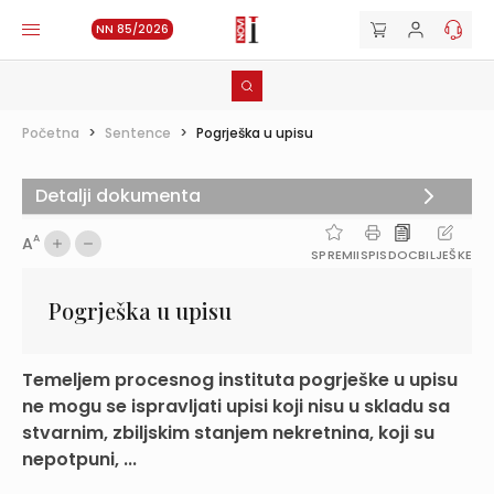
NN 85/2026
Početna
>
Sentence
>
Pogrješka u upisu
Detalji dokumenta
A
A
SPREMI
ISPIS
DOC
BILJEŠKE
Pogrješka u upisu
Temeljem procesnog instituta pogrješke u upisu
ne mogu se ispravljati upisi koji nisu u skladu sa
stvarnim, zbiljskim stanjem nekretnina, koji su
nepotpuni, ...