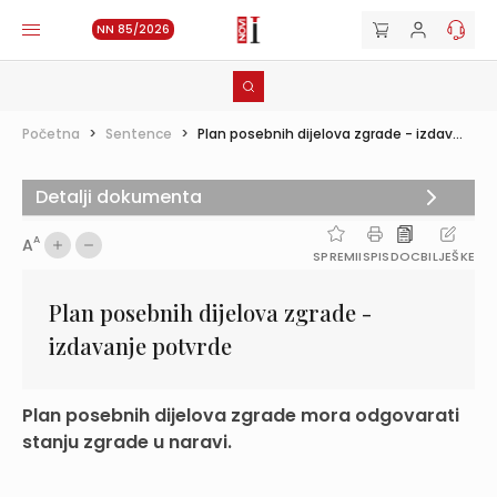
NN 85/2026
Početna
>
Sentence
>
Plan posebnih dijelova zgrade - izdav...
Detalji dokumenta
A
A
SPREMI
ISPIS
DOC
BILJEŠKE
Plan posebnih dijelova zgrade -
izdavanje potvrde
Plan posebnih dijelova zgrade mora odgovarati
stanju zgrade u naravi.