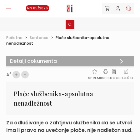
NN 85/2026
Početna
>
Sentence
>
Plaće službenika-apsolutna
nenadležnost
Detalji dokumenta
A
A
SPREMI
ISPIS
DOC
BILJEŠKE
Plaće službenika-apsolutna
nenadležnost
Za odlučivanje o zahtjevu službenika da se utvrdi
ima li pravo na uvećanje plaće, nije nadležan sud.