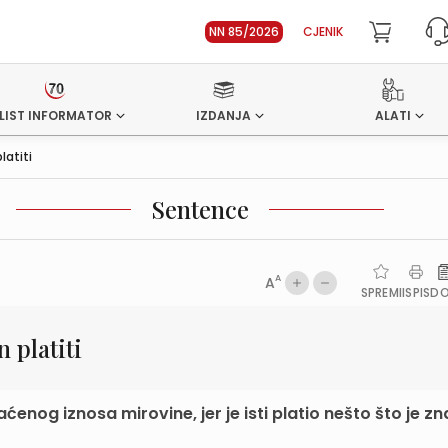
NN 85/2026
CJENIK
LIST INFORMATOR
IZDANJA
ALATI
latiti
Sentence
A
A
SPREMI
ISPIS
D
 platiti
enog iznosa mirovine, jer je isti platio nešto što je zna