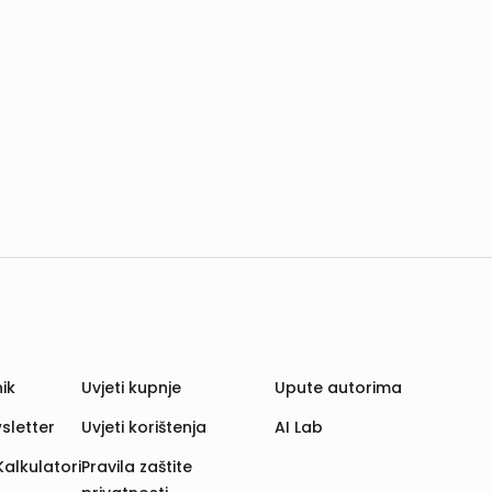
ik
Uvjeti kupnje
Upute autorima
sletter
Uvjeti korištenja
AI Lab
Kalkulatori
Pravila zaštite