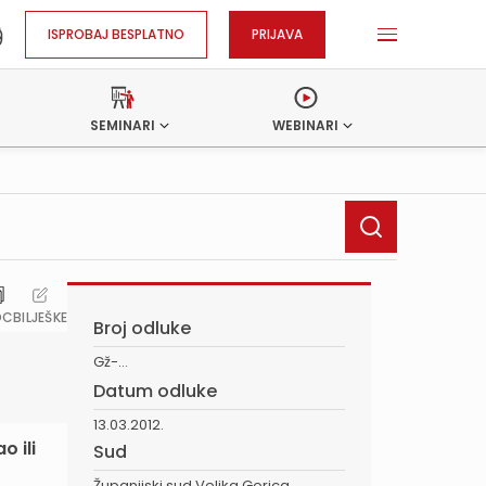
ISPROBAJ BESPLATNO
PRIJAVA
SEMINARI
WEBINARI
OC
BILJEŠKE
Broj odluke
Gž-...
Datum odluke
13.03.2012.
o ili
Sud
Županijski sud Velika Gorica