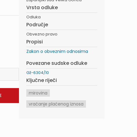
Vrsta odluke
Odluka
Područje
Obvezno pravo
Propisi
Zakon o obveznim odnosima
Povezane sudske odluke
Gž-6304/10
Ključne riječi
mirovina
vraćanje plaćenog iznosa