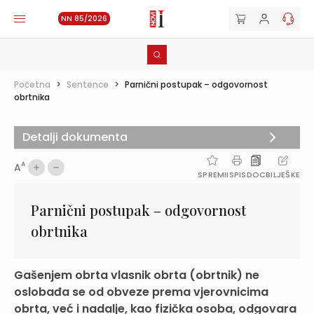
NN 85/2026
Početna
>
Sentence
>
Parnični postupak – odgovornost
obrtnika
Detalji dokumenta
A
A
SPREMI
ISPIS
DOC
BILJEŠKE
Parnični postupak – odgovornost
obrtnika
Gašenjem obrta vlasnik obrta (obrtnik) ne
oslobađa se od obveze prema vjerovnicima
obrta, već i nadalje, kao fizička osoba, odgovara