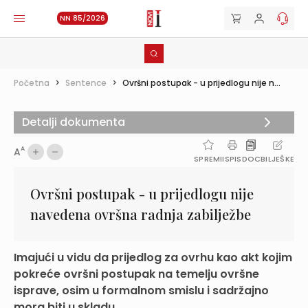
NN 85/2026
Početna
>
Sentence
>
Ovršni postupak - u prijedlogu nije n...
Detalji dokumenta
A
A
SPREMI
ISPIS
DOC
BILJEŠKE
Ovršni postupak - u prijedlogu nije
navedena ovršna radnja zabilježbe
Imajući u vidu da prijedlog za ovrhu kao akt kojim
pokreće ovršni postupak na temelju ovršne
isprave, osim u formalnom smislu i sadržajno
mora biti u skladu ...