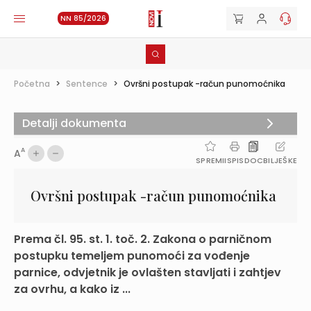
NN 85/2026
Početna
>
Sentence
>
Ovršni postupak -račun punomoćnika
Detalji dokumenta
A
A
SPREMI
ISPIS
DOC
BILJEŠKE
Ovršni postupak -račun punomoćnika
Prema čl. 95. st. 1. toč. 2. Zakona o parničnom
postupku temeljem punomoći za vođenje
parnice, odvjetnik je ovlašten stavljati i zahtjev
za ovrhu, a kako iz ...