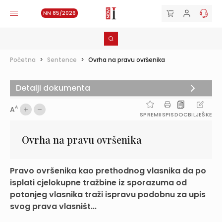
NN 85/2026
Početna
>
Sentence
>
Ovrha na pravu ovršenika
Detalji dokumenta
A
A
SPREMI
ISPIS
DOC
BILJEŠKE
Ovrha na pravu ovršenika
Pravo ovršenika kao prethodnog vlasnika da po
isplati cjelokupne tražbine iz sporazuma od
potonjeg vlasnika traži ispravu podobnu za upis
svog prava vlasništ...